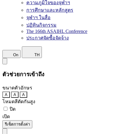
ความภูมิใจของจุฬาฯ
การศึกษาและหลักสูตร
จุฬาฯ ในสื่อ
ปฏิทินกิจกรรม
The 166th ASAIHL Conference
ประกาศจัดซื้อจัดจ้าง
On
TH
ตัวช่วยการเข้าถึง
ขนาดตัวอักษร
A
A
A
โหมดสีตัดกันสูง
ปิด
เปิด
รีเซ็ตการตั้งค่า