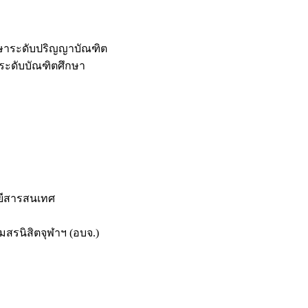
กษาระดับปริญญาบัณฑิต
ระดับบัณฑิตศึกษา
ยีสารสนเทศ
สรนิสิตจุฬาฯ (อบจ.)