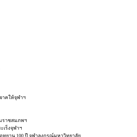
ะ
ิจาคให้จุฬาฯ
รมราชสมภพฯ
มะเร็งจุฬาฯ
ุทยาน 100 ปี จุฬาลงกรณ์มหาวิทยาลัย