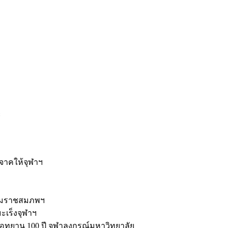
ะ
ิจาคให้จุฬาฯ
รมราชสมภพฯ
มะเร็งจุฬาฯ
ุทยาน 100 ปี จุฬาลงกรณ์มหาวิทยาลัย