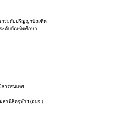
กษาระดับปริญญาบัณฑิต
ระดับบัณฑิตศึกษา
ยีสารสนเทศ
สรนิสิตจุฬาฯ (อบจ.)