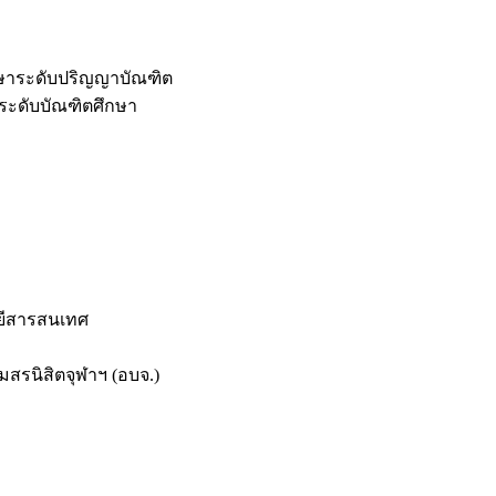
กษาระดับปริญญาบัณฑิต
ระดับบัณฑิตศึกษา
ยีสารสนเทศ
สรนิสิตจุฬาฯ (อบจ.)