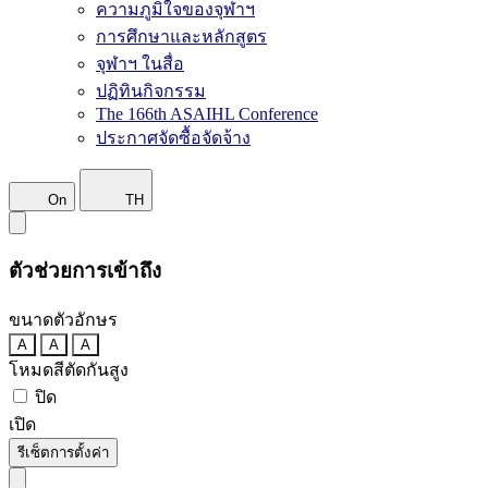
ความภูมิใจของจุฬาฯ
การศึกษาและหลักสูตร
จุฬาฯ ในสื่อ
ปฏิทินกิจกรรม
The 166th ASAIHL Conference
ประกาศจัดซื้อจัดจ้าง
On
TH
ตัวช่วยการเข้าถึง
ขนาดตัวอักษร
A
A
A
โหมดสีตัดกันสูง
ปิด
เปิด
รีเซ็ตการตั้งค่า