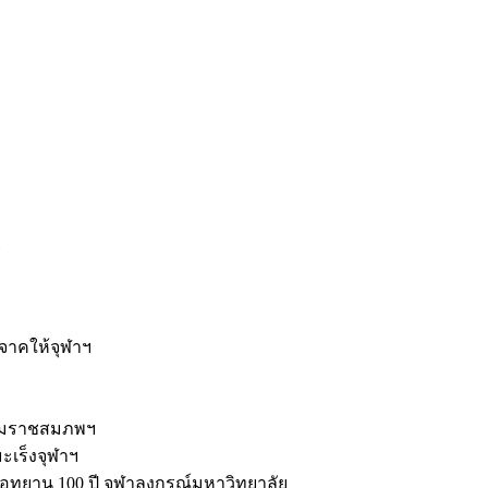
ะ
ิจาคให้จุฬาฯ
รมราชสมภพฯ
มะเร็งจุฬาฯ
ุทยาน 100 ปี จุฬาลงกรณ์มหาวิทยาลัย