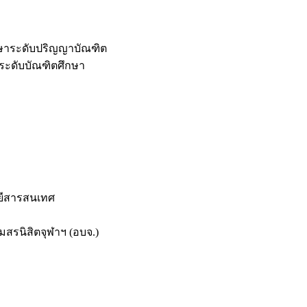
กษาระดับปริญญาบัณฑิต
ระดับบัณฑิตศึกษา
ยีสารสนเทศ
สรนิสิตจุฬาฯ (อบจ.)