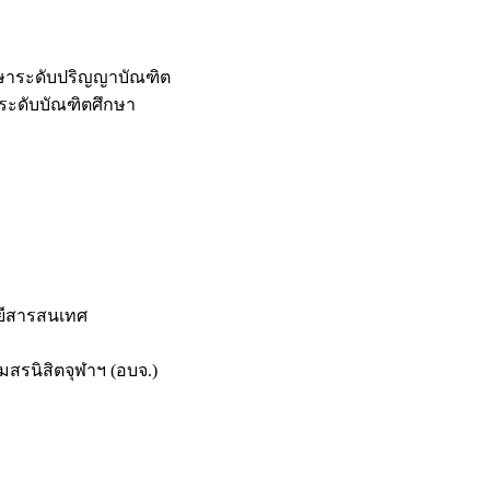
กษาระดับปริญญาบัณฑิต
ระดับบัณฑิตศึกษา
ยีสารสนเทศ
สรนิสิตจุฬาฯ (อบจ.)