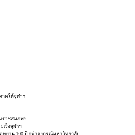
ะ
ิจาคให้จุฬาฯ
รมราชสมภพฯ
มะเร็งจุฬาฯ
ุทยาน 100 ปี จุฬาลงกรณ์มหาวิทยาลัย