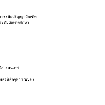
กษาระดับปริญญาบัณฑิต
ระดับบัณฑิตศึกษา
ยีสารสนเทศ
สรนิสิตจุฬาฯ (อบจ.)