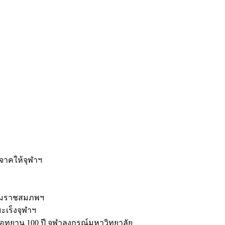
ะ
ิจาคให้จุฬาฯ
รมราชสมภพฯ
มะเร็งจุฬาฯ
ุทยาน 100 ปี จุฬาลงกรณ์มหาวิทยาลัย