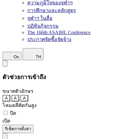
ความภูมิใจของจุฬาฯ
การศึกษาและหลักสูตร
จุฬาฯ ในสื่อ
ปฏิทินกิจกรรม
The 166th ASAIHL Conference
ประกาศจัดซื้อจัดจ้าง
On
TH
ตัวช่วยการเข้าถึง
ขนาดตัวอักษร
A
A
A
โหมดสีตัดกันสูง
ปิด
เปิด
รีเซ็ตการตั้งค่า