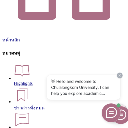
หน้าหลัก
หมวดหมู่
👋 Hello and welcome to
Highlights
Chulalongkorn University. I can
help you explore academic
programs, admissions, research,
campus life, and university
ข่าวสารทั้งหมด
services. What would you like to
know?