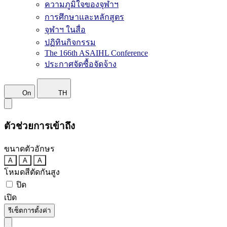
ความภูมิใจของจุฬาฯ
การศึกษาและหลักสูตร
จุฬาฯ ในสื่อ
ปฏิทินกิจกรรม
The 166th ASAIHL Conference
ประกาศจัดซื้อจัดจ้าง
On
TH
ตัวช่วยการเข้าถึง
ขนาดตัวอักษร
A
A
A
โหมดสีตัดกันสูง
ปิด
เปิด
รีเซ็ตการตั้งค่า