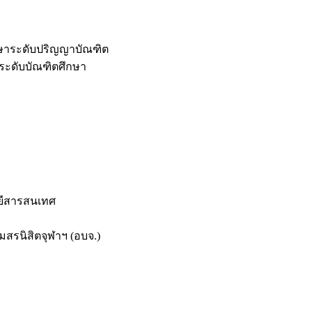
กษาระดับปริญญาบัณฑิต
ระดับบัณฑิตศึกษา
ยีสารสนเทศ
สรนิสิตจุฬาฯ (อบจ.)