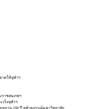
ะ
ิจาคให้จุฬาฯ
รมราชสมภพฯ
มะเร็งจุฬาฯ
ุทยาน 100 ปี จุฬาลงกรณ์มหาวิทยาลัย