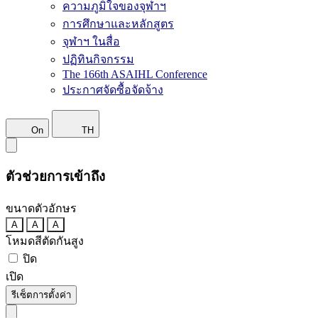
ความภูมิใจของจุฬาฯ
การศึกษาและหลักสูตร
จุฬาฯ ในสื่อ
ปฏิทินกิจกรรม
The 166th ASAIHL Conference
ประกาศจัดซื้อจัดจ้าง
On
TH
ตัวช่วยการเข้าถึง
ขนาดตัวอักษร
A
A
A
โหมดสีตัดกันสูง
ปิด
เปิด
รีเซ็ตการตั้งค่า