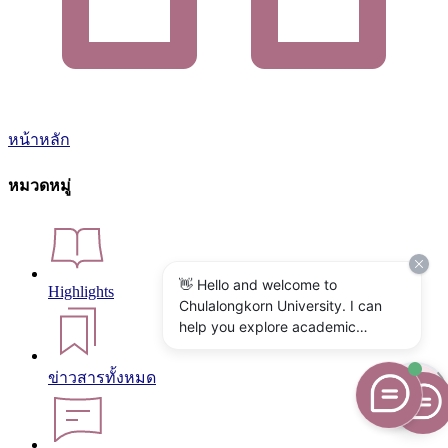
หน้าหลัก
หมวดหมู่
👋 Hello and welcome to
Highlights
Chulalongkorn University. I can
help you explore academic
programs, admissions, research,
campus life, and university
ข่าวสารทั้งหมด
services. What would you like to
know?