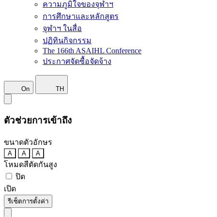
ความภูมิใจของจุฬาฯ
การศึกษาและหลักสูตร
จุฬาฯ ในสื่อ
ปฏิทินกิจกรรม
The 166th ASAIHL Conference
ประกาศจัดซื้อจัดจ้าง
On
TH
ตัวช่วยการเข้าถึง
ขนาดตัวอักษร
A
A
A
โหมดสีตัดกันสูง
ปิด
เปิด
รีเซ็ตการตั้งค่า