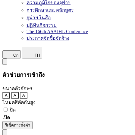
ความภูมิใจของจุฬาฯ
การศึกษาและหลักสูตร
จุฬาฯ ในสื่อ
ปฏิทินกิจกรรม
The 166th ASAIHL Conference
ประกาศจัดซื้อจัดจ้าง
On
TH
ตัวช่วยการเข้าถึง
ขนาดตัวอักษร
A
A
A
โหมดสีตัดกันสูง
ปิด
เปิด
รีเซ็ตการตั้งค่า