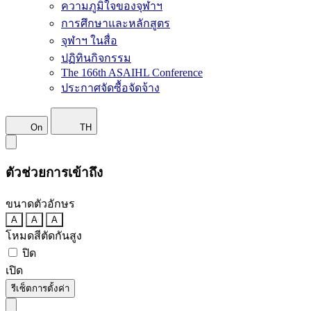
ความภูมิใจของจุฬาฯ
การศึกษาและหลักสูตร
จุฬาฯ ในสื่อ
ปฏิทินกิจกรรม
The 166th ASAIHL Conference
ประกาศจัดซื้อจัดจ้าง
On
TH
ตัวช่วยการเข้าถึง
ขนาดตัวอักษร
A
A
A
โหมดสีตัดกันสูง
ปิด
เปิด
รีเซ็ตการตั้งค่า