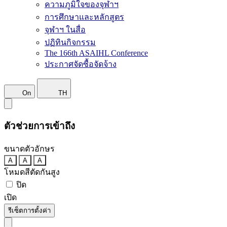
ความภูมิใจของจุฬาฯ
การศึกษาและหลักสูตร
จุฬาฯ ในสื่อ
ปฏิทินกิจกรรม
The 166th ASAIHL Conference
ประกาศจัดซื้อจัดจ้าง
On
TH
ตัวช่วยการเข้าถึง
ขนาดตัวอักษร
A
A
A
โหมดสีตัดกันสูง
ปิด
เปิด
รีเซ็ตการตั้งค่า