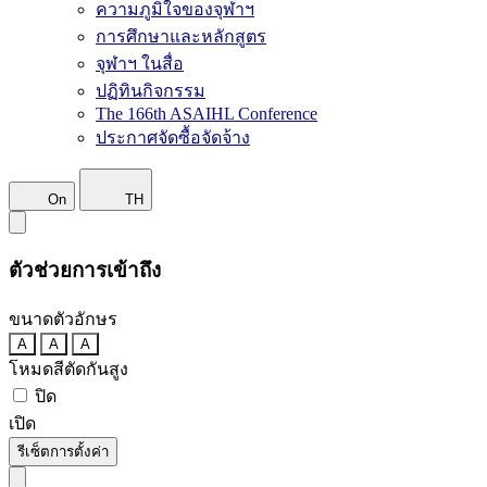
ความภูมิใจของจุฬาฯ
การศึกษาและหลักสูตร
จุฬาฯ ในสื่อ
ปฏิทินกิจกรรม
The 166th ASAIHL Conference
ประกาศจัดซื้อจัดจ้าง
On
TH
ตัวช่วยการเข้าถึง
ขนาดตัวอักษร
A
A
A
โหมดสีตัดกันสูง
ปิด
เปิด
รีเซ็ตการตั้งค่า