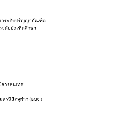
กษาระดับปริญญาบัณฑิต
ระดับบัณฑิตศึกษา
ยีสารสนเทศ
สรนิสิตจุฬาฯ (อบจ.)