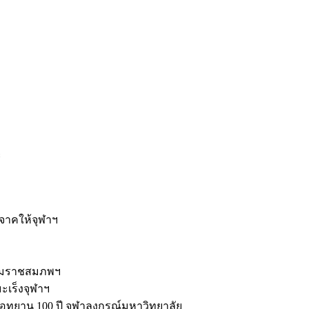
ะ
ิจาคให้จุฬาฯ
รมราชสมภพฯ
มะเร็งจุฬาฯ
ุทยาน 100 ปี จุฬาลงกรณ์มหาวิทยาลัย