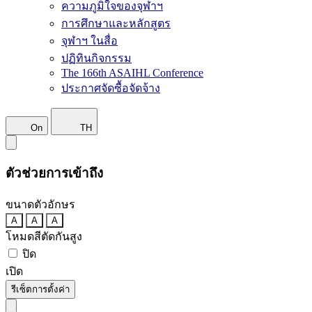
ความภูมิใจของจุฬาฯ
การศึกษาและหลักสูตร
จุฬาฯ ในสื่อ
ปฏิทินกิจกรรม
The 166th ASAIHL Conference
ประกาศจัดซื้อจัดจ้าง
On
TH
ตัวช่วยการเข้าถึง
ขนาดตัวอักษร
A
A
A
โหมดสีตัดกันสูง
ปิด
เปิด
รีเซ็ตการตั้งค่า