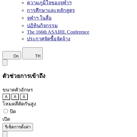
ความภูมิใจของจุฬาฯ
การศึกษาและหลักสูตร
จุฬาฯ ในสื่อ
ปฏิทินกิจกรรม
The 166th ASAIHL Conference
ประกาศจัดซื้อจัดจ้าง
On
TH
ตัวช่วยการเข้าถึง
ขนาดตัวอักษร
A
A
A
โหมดสีตัดกันสูง
ปิด
เปิด
รีเซ็ตการตั้งค่า