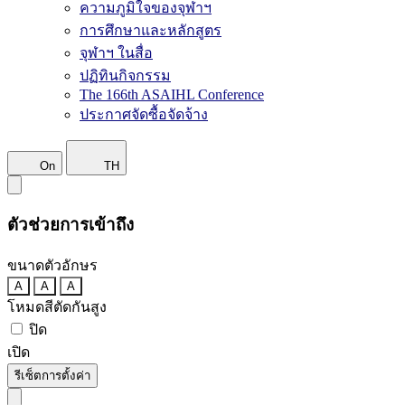
ความภูมิใจของจุฬาฯ
การศึกษาและหลักสูตร
จุฬาฯ ในสื่อ
ปฏิทินกิจกรรม
The 166th ASAIHL Conference
ประกาศจัดซื้อจัดจ้าง
On
TH
ตัวช่วยการเข้าถึง
ขนาดตัวอักษร
A
A
A
โหมดสีตัดกันสูง
ปิด
เปิด
รีเซ็ตการตั้งค่า