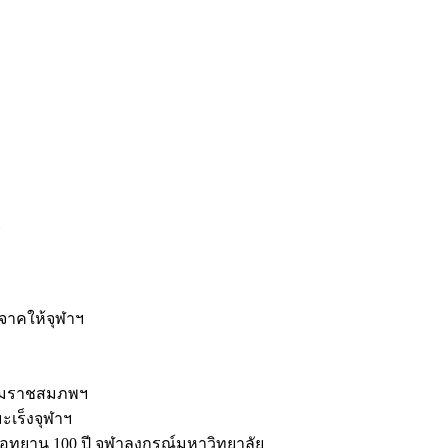
ะ
ิจาคให้จุฬาฯ
รมราชสมภพฯ
มะเร็งจุฬาฯ
ุทยาน 100 ปี จุฬาลงกรณ์มหาวิทยาลัย