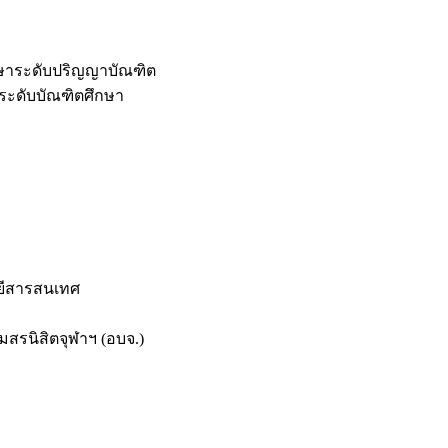
กษาระดับปริญญาบัณฑิต
ระดับบัณฑิตศึกษา
ยีสารสนเทศ
สรนิสิตจุฬาฯ (อบจ.)