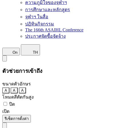
ความภูมิใจของจุฬาฯ
การศึกษาและหลักสูตร
จุฬาฯ ในสื่อ
ปฏิทินกิจกรรม
The 166th ASAIHL Conference
ประกาศจัดซื้อจัดจ้าง
On
TH
ตัวช่วยการเข้าถึง
ขนาดตัวอักษร
A
A
A
โหมดสีตัดกันสูง
ปิด
เปิด
รีเซ็ตการตั้งค่า