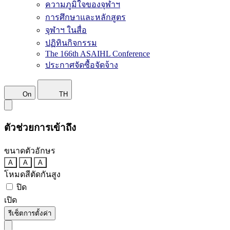
ความภูมิใจของจุฬาฯ
การศึกษาและหลักสูตร
จุฬาฯ ในสื่อ
ปฏิทินกิจกรรม
The 166th ASAIHL Conference
ประกาศจัดซื้อจัดจ้าง
On
TH
ตัวช่วยการเข้าถึง
ขนาดตัวอักษร
A
A
A
โหมดสีตัดกันสูง
ปิด
เปิด
รีเซ็ตการตั้งค่า