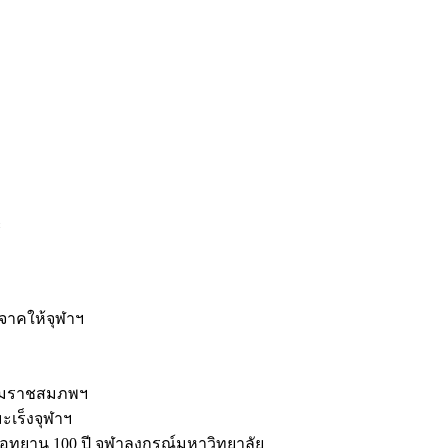
ะ
ิจาคให้จุฬาฯ
รมราชสมภพฯ
มะเร็งจุฬาฯ
ุทยาน 100 ปี จุฬาลงกรณ์มหาวิทยาลัย