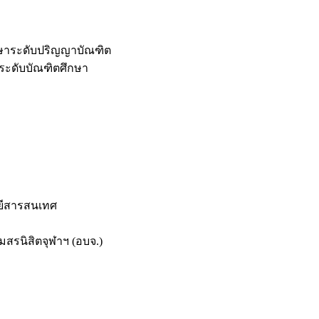
กษาระดับปริญญาบัณฑิต
ระดับบัณฑิตศึกษา
ยีสารสนเทศ
สรนิสิตจุฬาฯ (อบจ.)