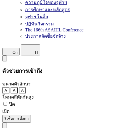
ความภูมิใจของจุฬาฯ
การศึกษาและหลักสูตร
จุฬาฯ ในสื่อ
ปฏิทินกิจกรรม
The 166th ASAIHL Conference
ประกาศจัดซื้อจัดจ้าง
On
TH
ตัวช่วยการเข้าถึง
ขนาดตัวอักษร
A
A
A
โหมดสีตัดกันสูง
ปิด
เปิด
รีเซ็ตการตั้งค่า