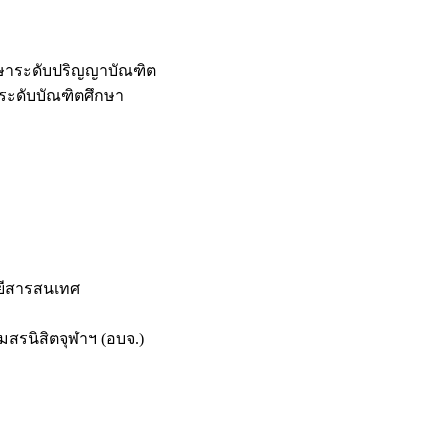
กษาระดับปริญญาบัณฑิต
ระดับบัณฑิตศึกษา
ยีสารสนเทศ
สรนิสิตจุฬาฯ (อบจ.)