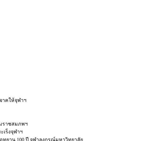
ะ
ิจาคให้จุฬาฯ
รมราชสมภพฯ
มะเร็งจุฬาฯ
ุทยาน 100 ปี จุฬาลงกรณ์มหาวิทยาลัย