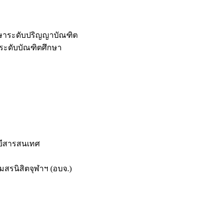
กษาระดับปริญญาบัณฑิต
ระดับบัณฑิตศึกษา
ยีสารสนเทศ
สรนิสิตจุฬาฯ (อบจ.)