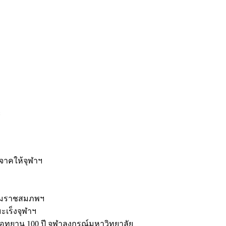
ะ
ิจาคให้จุฬาฯ
รมราชสมภพฯ
มะเร็งจุฬาฯ
ุทยาน 100 ปี จุฬาลงกรณ์มหาวิทยาลัย