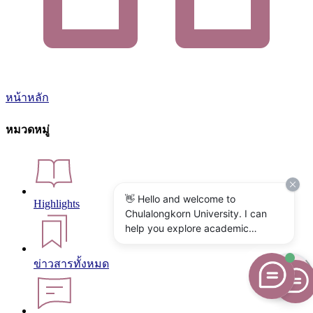
หน้าหลัก
หมวดหมู่
👋 Hello and welcome to
Highlights
Chulalongkorn University. I can
help you explore academic
programs, admissions, research,
campus life, and university
ข่าวสารทั้งหมด
services. What would you like to
know?