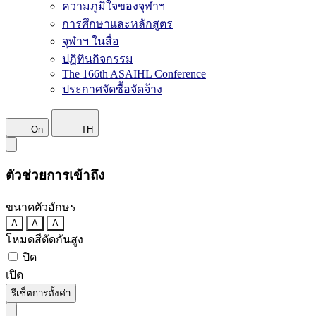
ความภูมิใจของจุฬาฯ
การศึกษาและหลักสูตร
จุฬาฯ ในสื่อ
ปฏิทินกิจกรรม
The 166th ASAIHL Conference
ประกาศจัดซื้อจัดจ้าง
On
TH
ตัวช่วยการเข้าถึง
ขนาดตัวอักษร
A
A
A
โหมดสีตัดกันสูง
ปิด
เปิด
รีเซ็ตการตั้งค่า