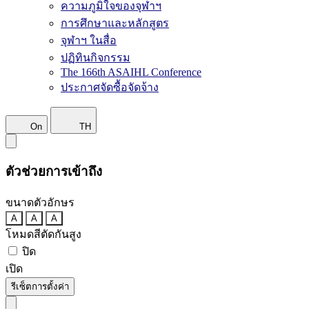
ความภูมิใจของจุฬาฯ
การศึกษาและหลักสูตร
จุฬาฯ ในสื่อ
ปฏิทินกิจกรรม
The 166th ASAIHL Conference
ประกาศจัดซื้อจัดจ้าง
On
TH
ตัวช่วยการเข้าถึง
ขนาดตัวอักษร
A
A
A
โหมดสีตัดกันสูง
ปิด
เปิด
รีเซ็ตการตั้งค่า