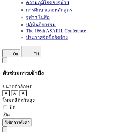
ความภูมิใจของจุฬาฯ
การศึกษาและหลักสูตร
จุฬาฯ ในสื่อ
ปฏิทินกิจกรรม
The 166th ASAIHL Conference
ประกาศจัดซื้อจัดจ้าง
On
TH
ตัวช่วยการเข้าถึง
ขนาดตัวอักษร
A
A
A
โหมดสีตัดกันสูง
ปิด
เปิด
รีเซ็ตการตั้งค่า