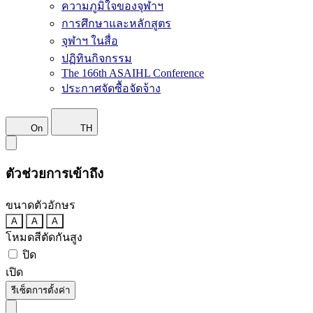
ความภูมิใจของจุฬาฯ
การศึกษาและหลักสูตร
จุฬาฯ ในสื่อ
ปฏิทินกิจกรรม
The 166th ASAIHL Conference
ประกาศจัดซื้อจัดจ้าง
On
TH
ตัวช่วยการเข้าถึง
ขนาดตัวอักษร
A
A
A
โหมดสีตัดกันสูง
ปิด
เปิด
รีเซ็ตการตั้งค่า