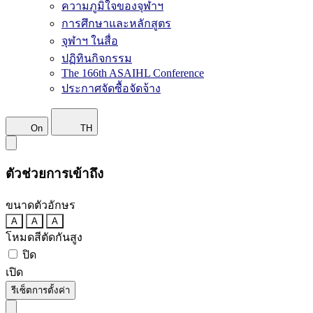
ความภูมิใจของจุฬาฯ
การศึกษาและหลักสูตร
จุฬาฯ ในสื่อ
ปฏิทินกิจกรรม
The 166th ASAIHL Conference
ประกาศจัดซื้อจัดจ้าง
On
TH
ตัวช่วยการเข้าถึง
ขนาดตัวอักษร
A
A
A
โหมดสีตัดกันสูง
ปิด
เปิด
รีเซ็ตการตั้งค่า