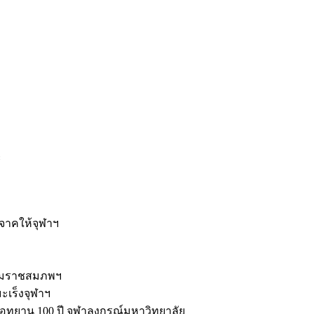
ะ
ิจาคให้จุฬาฯ
รมราชสมภพฯ
มะเร็งจุฬาฯ
ุทยาน 100 ปี จุฬาลงกรณ์มหาวิทยาลัย