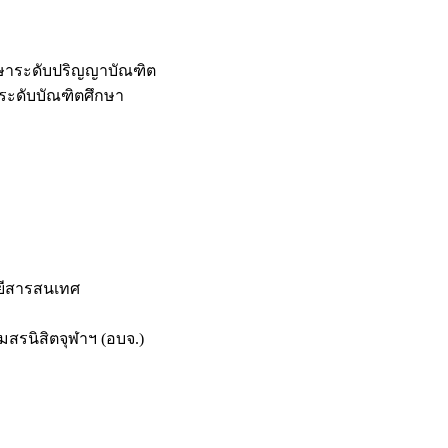
กษาระดับปริญญาบัณฑิต
ระดับบัณฑิตศึกษา
ยีสารสนเทศ
สรนิสิตจุฬาฯ (อบจ.)