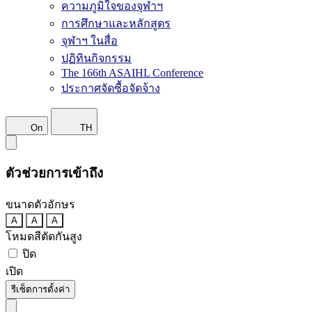
ความภูมิใจของจุฬาฯ
การศึกษาและหลักสูตร
จุฬาฯ ในสื่อ
ปฏิทินกิจกรรม
The 166th ASAIHL Conference
ประกาศจัดซื้อจัดจ้าง
On
TH
ตัวช่วยการเข้าถึง
ขนาดตัวอักษร
A
A
A
โหมดสีตัดกันสูง
ปิด
เปิด
รีเซ็ตการตั้งค่า