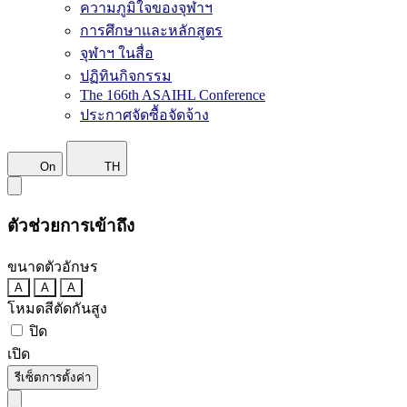
ความภูมิใจของจุฬาฯ
การศึกษาและหลักสูตร
จุฬาฯ ในสื่อ
ปฏิทินกิจกรรม
The 166th ASAIHL Conference
ประกาศจัดซื้อจัดจ้าง
On
TH
ตัวช่วยการเข้าถึง
ขนาดตัวอักษร
A
A
A
โหมดสีตัดกันสูง
ปิด
เปิด
รีเซ็ตการตั้งค่า