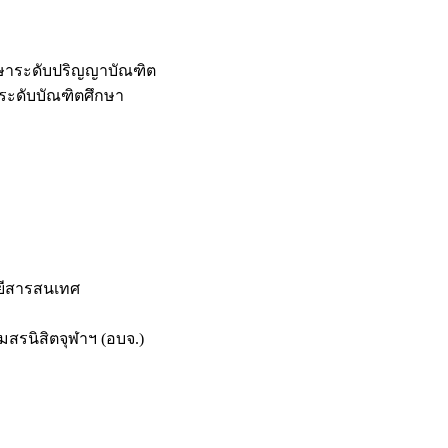
กษาระดับปริญญาบัณฑิต
ระดับบัณฑิตศึกษา
ยีสารสนเทศ
สรนิสิตจุฬาฯ (อบจ.)