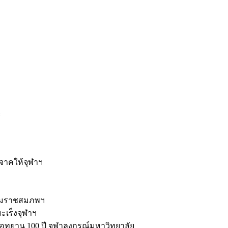
ะ
ิจาคให้จุฬาฯ
รมราชสมภพฯ
มะเร็งจุฬาฯ
ุทยาน 100 ปี จุฬาลงกรณ์มหาวิทยาลัย