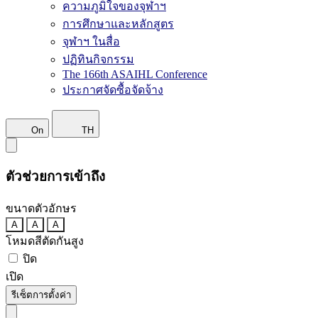
ความภูมิใจของจุฬาฯ
การศึกษาและหลักสูตร
จุฬาฯ ในสื่อ
ปฏิทินกิจกรรม
The 166th ASAIHL Conference
ประกาศจัดซื้อจัดจ้าง
On
TH
ตัวช่วยการเข้าถึง
ขนาดตัวอักษร
A
A
A
โหมดสีตัดกันสูง
ปิด
เปิด
รีเซ็ตการตั้งค่า