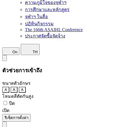
ความภูมิใจของจุฬาฯ
การศึกษาและหลักสูตร
จุฬาฯ ในสื่อ
ปฏิทินกิจกรรม
The 166th ASAIHL Conference
ประกาศจัดซื้อจัดจ้าง
On
TH
ตัวช่วยการเข้าถึง
ขนาดตัวอักษร
A
A
A
โหมดสีตัดกันสูง
ปิด
เปิด
รีเซ็ตการตั้งค่า