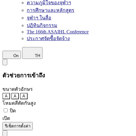
ความภูมิใจของจุฬาฯ
การศึกษาและหลักสูตร
จุฬาฯ ในสื่อ
ปฏิทินกิจกรรม
The 166th ASAIHL Conference
ประกาศจัดซื้อจัดจ้าง
On
TH
ตัวช่วยการเข้าถึง
ขนาดตัวอักษร
A
A
A
โหมดสีตัดกันสูง
ปิด
เปิด
รีเซ็ตการตั้งค่า