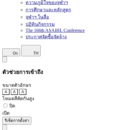
ความภูมิใจของจุฬาฯ
การศึกษาและหลักสูตร
จุฬาฯ ในสื่อ
ปฏิทินกิจกรรม
The 166th ASAIHL Conference
ประกาศจัดซื้อจัดจ้าง
On
TH
ตัวช่วยการเข้าถึง
ขนาดตัวอักษร
A
A
A
โหมดสีตัดกันสูง
ปิด
เปิด
รีเซ็ตการตั้งค่า