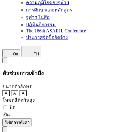
ความภูมิใจของจุฬาฯ
การศึกษาและหลักสูตร
จุฬาฯ ในสื่อ
ปฏิทินกิจกรรม
The 166th ASAIHL Conference
ประกาศจัดซื้อจัดจ้าง
On
TH
ตัวช่วยการเข้าถึง
ขนาดตัวอักษร
A
A
A
โหมดสีตัดกันสูง
ปิด
เปิด
รีเซ็ตการตั้งค่า