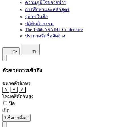
ความภูมิใจของจุฬาฯ
การศึกษาและหลักสูตร
จุฬาฯ ในสื่อ
ปฏิทินกิจกรรม
The 166th ASAIHL Conference
ประกาศจัดซื้อจัดจ้าง
On
TH
ตัวช่วยการเข้าถึง
ขนาดตัวอักษร
A
A
A
โหมดสีตัดกันสูง
ปิด
เปิด
รีเซ็ตการตั้งค่า