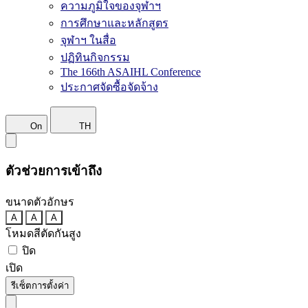
ความภูมิใจของจุฬาฯ
การศึกษาและหลักสูตร
จุฬาฯ ในสื่อ
ปฏิทินกิจกรรม
The 166th ASAIHL Conference
ประกาศจัดซื้อจัดจ้าง
On
TH
ตัวช่วยการเข้าถึง
ขนาดตัวอักษร
A
A
A
โหมดสีตัดกันสูง
ปิด
เปิด
รีเซ็ตการตั้งค่า