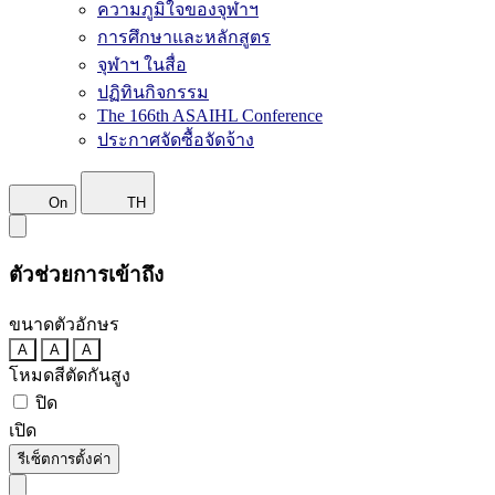
ความภูมิใจของจุฬาฯ
การศึกษาและหลักสูตร
จุฬาฯ ในสื่อ
ปฏิทินกิจกรรม
The 166th ASAIHL Conference
ประกาศจัดซื้อจัดจ้าง
On
TH
ตัวช่วยการเข้าถึง
ขนาดตัวอักษร
A
A
A
โหมดสีตัดกันสูง
ปิด
เปิด
รีเซ็ตการตั้งค่า