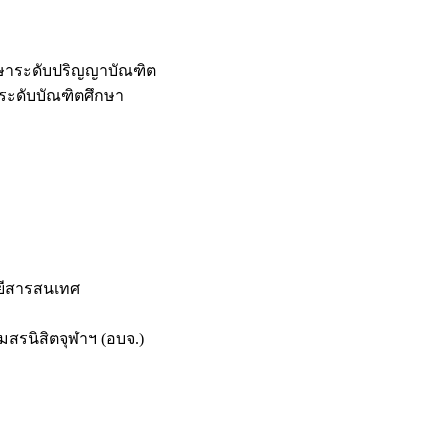
กษาระดับปริญญาบัณฑิต
ระดับบัณฑิตศึกษา
ยีสารสนเทศ
สรนิสิตจุฬาฯ (อบจ.)