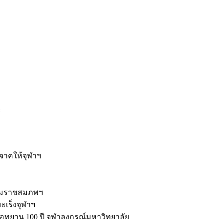
ะ
ิจาคให้จุฬาฯ
รมราชสมภพฯ
มะเร็งจุฬาฯ
ุทยาน 100 ปี จุฬาลงกรณ์มหาวิทยาลัย