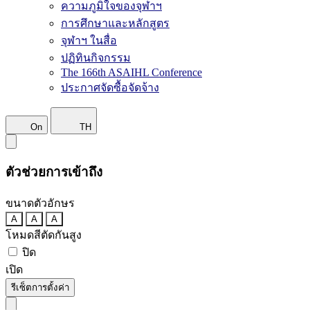
ความภูมิใจของจุฬาฯ
การศึกษาและหลักสูตร
จุฬาฯ ในสื่อ
ปฏิทินกิจกรรม
The 166th ASAIHL Conference
ประกาศจัดซื้อจัดจ้าง
On
TH
ตัวช่วยการเข้าถึง
ขนาดตัวอักษร
A
A
A
โหมดสีตัดกันสูง
ปิด
เปิด
รีเซ็ตการตั้งค่า