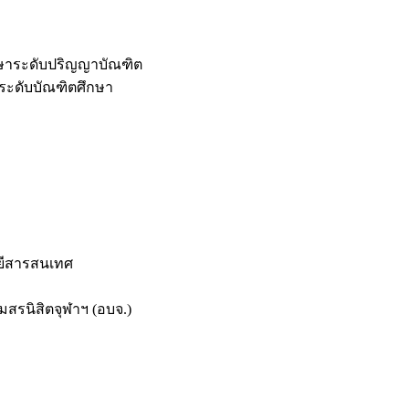
กษาระดับปริญญาบัณฑิต
ระดับบัณฑิตศึกษา
ยีสารสนเทศ
สรนิสิตจุฬาฯ (อบจ.)