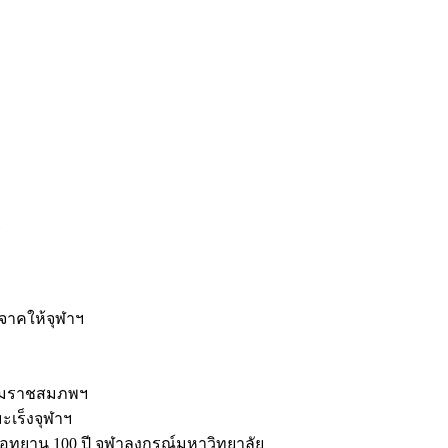
ะ
ิจาคให้จุฬาฯ
รมราชสมภพฯ
มะเร็งจุฬาฯ
ุทยาน 100 ปี จุฬาลงกรณ์มหาวิทยาลัย