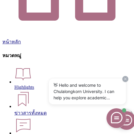
หน้าหลัก
หมวดหมู่
👋 Hello and welcome to
Highlights
Chulalongkorn University. I can
help you explore academic
programs, admissions, research,
campus life, and university
ข่าวสารทั้งหมด
services. What would you like to
know?