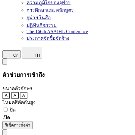
ความภูมิใจของจุฬาฯ
การศึกษาและหลักสูตร
จุฬาฯ ในสื่อ
ปฏิทินกิจกรรม
The 166th ASAIHL Conference
ประกาศจัดซื้อจัดจ้าง
On
TH
ตัวช่วยการเข้าถึง
ขนาดตัวอักษร
A
A
A
โหมดสีตัดกันสูง
ปิด
เปิด
รีเซ็ตการตั้งค่า