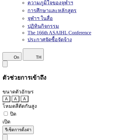
ความภูมิใจของจุฬาฯ
การศึกษาและหลักสูตร
จุฬาฯ ในสื่อ
ปฏิทินกิจกรรม
The 166th ASAIHL Conference
ประกาศจัดซื้อจัดจ้าง
On
TH
ตัวช่วยการเข้าถึง
ขนาดตัวอักษร
A
A
A
โหมดสีตัดกันสูง
ปิด
เปิด
รีเซ็ตการตั้งค่า